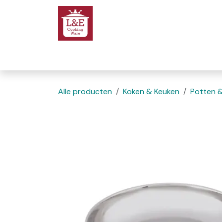
Overslaan naar inhoud
Startpagina
We
Alle producten
Koken & Keuken
Potten 