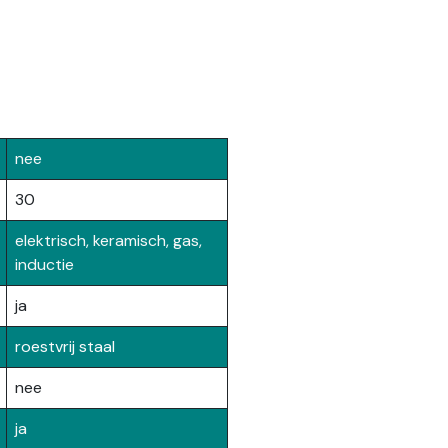
nee
30
elektrisch, keramisch, gas,
inductie
ja
roestvrij staal
nee
ja