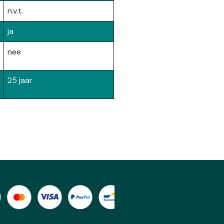
n.v.t.
ja
nee
25 jaar