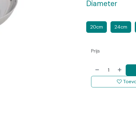
Diameter
​​
​​​
20cm
24cm
Prijs
Toevo