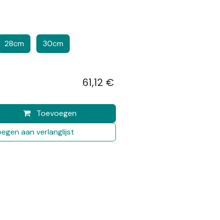
28cm
30cm
61,12
€
​
Toevoegen
egen aan verlanglijst