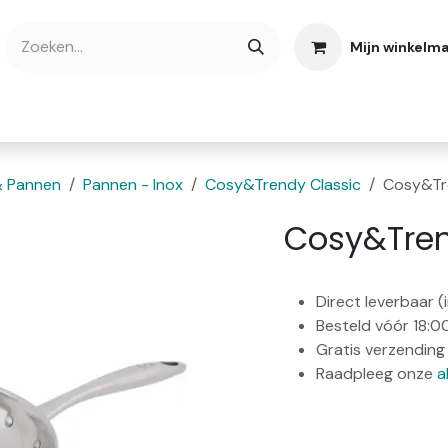
Mijn winkelm
bshop
Cadeaubonnen
Verse Thee
Over
& Pannen
Pannen - Inox
Cosy&Trendy Classic
Cosy&Tr
Cosy&Tre
Direct leverbaar 
Besteld vóór 18:0
Gratis verzending 
Raadpleeg onze
a