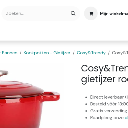
Mijn winkelm
bshop
Cadeaubonnen
Verse Thee
Over
& Pannen
Kookpotten - Gietijzer
Cosy&Trendy
Cosy&Tr
Cosy&Tren
gietijzer 
Direct leverbaar 
Besteld vóór 18:0
Gratis verzending 
Raadpleeg onze
a