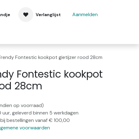
Aanmelden
andje
Verlanglijst
 ons
Contact
endy Fontestic kookpot gietijzer rood 28cm
dy Fontestic kookpot
rood 28cm
(indien op voorraad)
0 uur, geleverd binnen 5 werkdagen
bij bestellingen vanaf € 100,00
lgemene voorwaarden