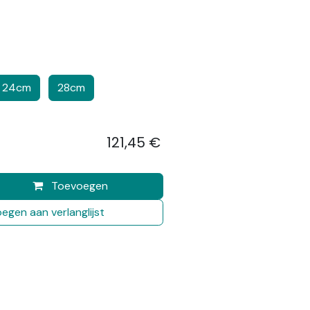
24cm
28cm
121,45
€
​
Toevoegen
egen aan verlanglijst