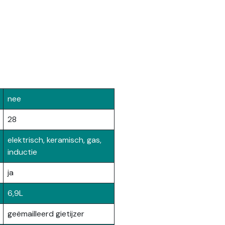
nee
28
elektrisch, keramisch, gas,
inductie
ja
6,9L
geëmailleerd gietijzer