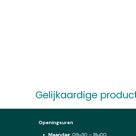
Gelijkaardige produc
Openingsuren
Maandag
: 09u30 – 18u00