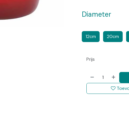
Diameter
​​
​​​
12cm
20cm
Prijs
Toevo