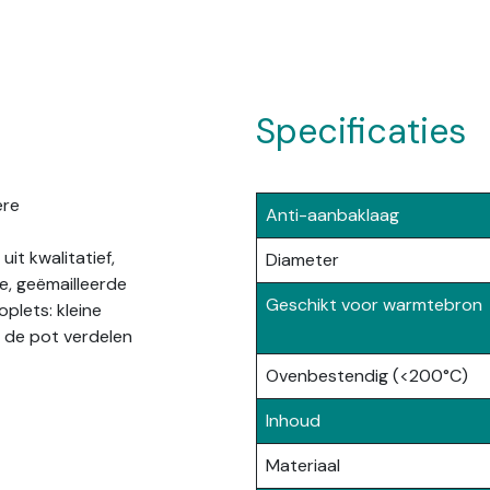
Specificaties
ere
Anti-aanbaklaag
it kwalitatief,
Diameter
e, geëmailleerde
Geschikt voor warmtebron
oplets: kleine
r de pot verdelen
Ovenbestendig (<200°C)
Inhoud
Materiaal