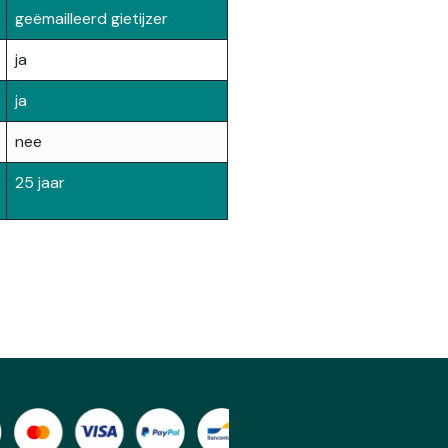
geëmailleerd gietijzer
ja
ja
nee
25 jaar