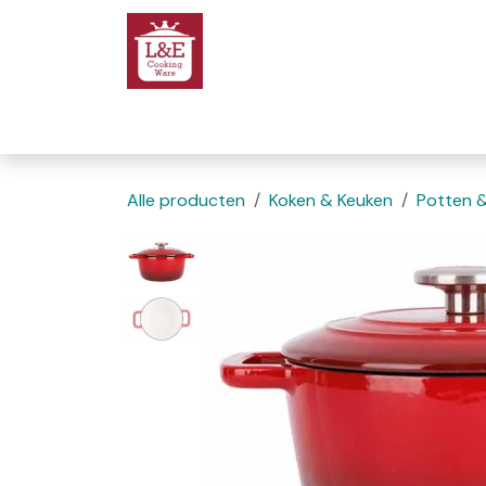
Overslaan naar inhoud
Startpagina
We
Alle producten
Koken & Keuken
Potten 