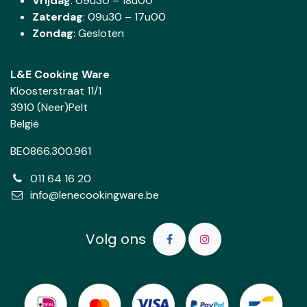
Vrijdag
: 09u30 – 18u00
Zaterdag
:
09u30 – 17u00
Zondag
: Gesloten
L&E Cooking Ware
Kloosterstraat 11/1
3910 (Neer)Pelt
België
BE0866.300.961
011 64 16 20
info@lenecookingware.be
Volg ons