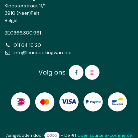
Kloosterstraat 11/1
3910 (Neer)Pelt
België
BE0866.300.961
011 64 16 20
info@lenecookingware.be
Volg ons
Aangeboden door
- De #1
Open source e-commerce