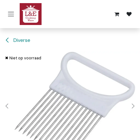
Overslaan naar inhoud
Diverse
✖ Niet op voorraad
✖ Niet op voorraad