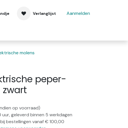
Aanmelden
andje
Verlanglijst
 ons
Contact
lektrische molens
ktrische peper-
 zwart
(indien op voorraad)
0 uur, geleverd binnen 5 werkdagen
bij bestellingen vanaf € 100,00