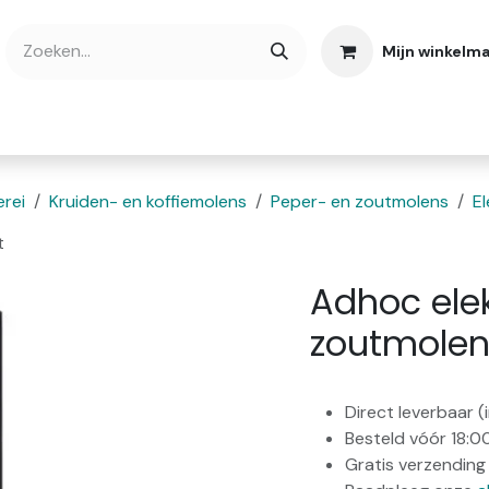
Mijn winkelm
bshop
Cadeaubonnen
Verse Thee
Over
rei
Kruiden- en koffiemolens
Peper- en zoutmolens
E
t
Adhoc ele
zoutmolen
Direct leverbaar 
Besteld vóór 18:0
Gratis verzending 