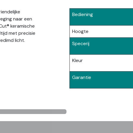
iendelijke
Bediening
weging naar een
raCut® keramische
Hoogte
tijd met precisie
 gedimd licht.
Specerij
Kleur
Garantie