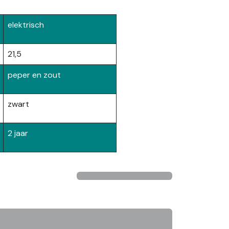
elektrisch
21,5
peper en zout
zwart
2 jaar