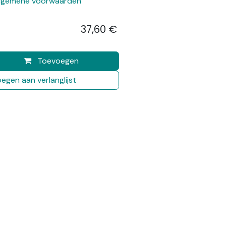
lgemene voorwaarden
37,60
€
​
Toevoegen
egen aan verlanglijst