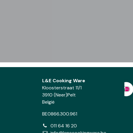
L&E Cooking Ware
Kloosterstraat 11/1
3910 (Neer)Pelt
België
BE0866.300.961
011 64 16 20
info@lenecookingware.be