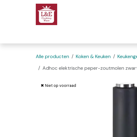
Overslaan naar inhoud
Startpagina
We
Alle producten
Koken & Keuken
Keukenge
Adhoc elektrische peper-zoutmolen zwar
✖ Niet op voorraad