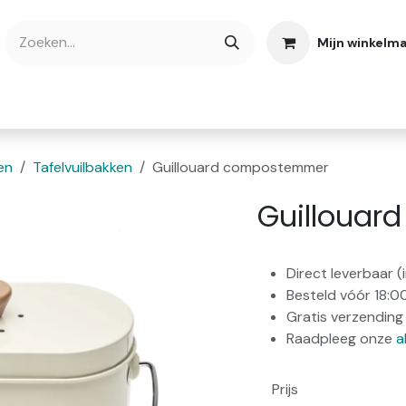
Mijn winkelm
bshop
Cadeaubonnen
Verse Thee
Over
en
Tafelvuilbakken
Guillouard compostemmer
Guilloua
Direct leverbaar 
Besteld vóór 18:0
Gratis verzending 
Raadpleeg onze
a
Prijs