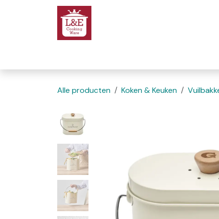
Overslaan naar inhoud
Startpagina
We
Alle producten
Koken & Keuken
Vuilbakk