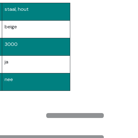
staal, hout
beige
3000
ja
nee