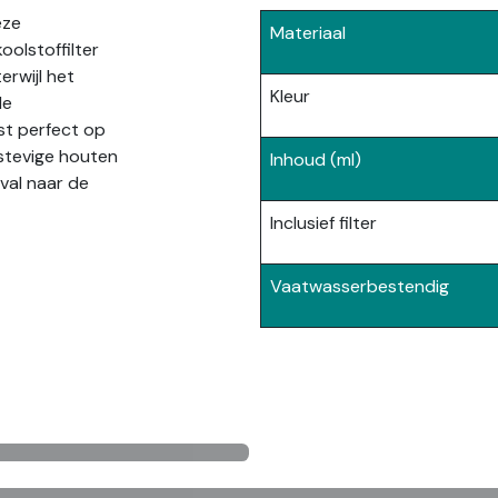
eze
Materiaal
olstoffilter
erwijl het
Kleur
le
st perfect op
stevige houten
Inhoud (ml)
al naar de
Inclusief filter
Vaatwasserbestendig