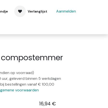
Aanmelden
andje
Verlanglijst
 ons
Contact
rd compostemmer
(indien op voorraad)
0 uur, geleverd binnen 5 werkdagen
bij bestellingen vanaf € 100,00
lgemene voorwaarden
16,94
€
​