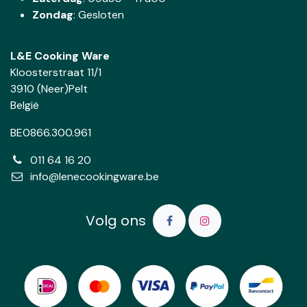
Zondag
: Gesloten
L&E Cooking Ware
Kloosterstraat 11/1
3910 (Neer)Pelt
België
BE0866.300.961
011 64 16 20
info@lenecookingware.be
Volg ons