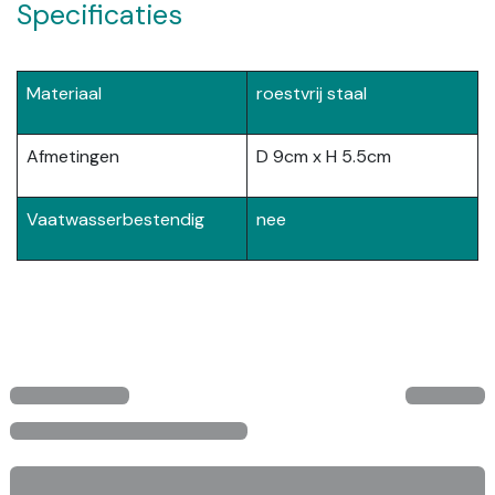
Specificaties
Materiaal
roestvrij staal
Afmetingen
D 9cm x H 5.5cm
Vaatwasserbestendig
nee